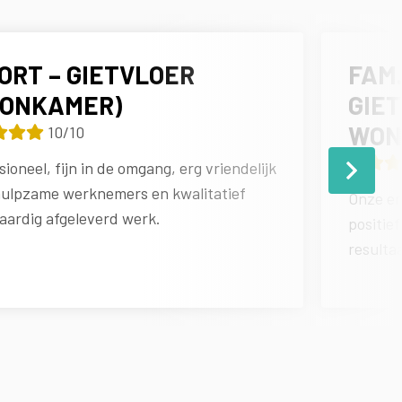
KORT – GIETVLOER
FAM
OONKAMER)
GIE
WON
10/10
sioneel, fijn in de omgang, erg vriendelijk
ulpzame werknemers en kwalitatief
Onze er
ardig afgeleverd werk.
positief
resulta