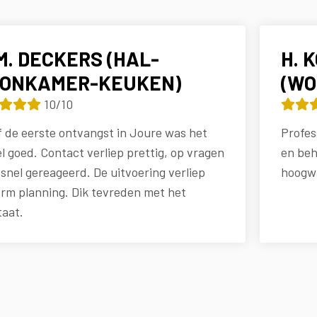
M. DECKERS (HAL-
H. 
ONKAMER-KEUKEN)
(W
10/10
 de eerste ontvangst in Joure was het
Profes
l goed. Contact verliep prettig, op vragen
en beh
snel gereageerd. De uitvoering verliep
hoogwa
rm planning. Dik tevreden met het
taat.