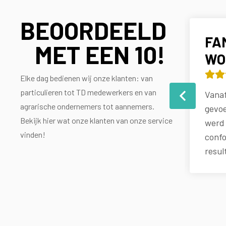
BEOORDEELD
 BOESENKOOL (ROUVEEN)
FA
MET EEN
10!
WO
10/10
r advies op voorhand wat daarna (voor
Elke dag bedienen wij onze klanten: van
 voergangen en robot ruimte) fantastisch
particulieren tot TD medewerkers en van
Vanaf
itgevoerd. Alles in goed overleg en
agrarische ondernemers tot aannemers.
gevoe
denkend met de boer.
Bekijk hier wat onze klanten van onze service
werd 
vinden!
confo
resul