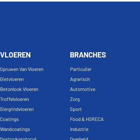
VLOEREN
BRANCHES
Opruwen Van Vloeren
Particulier
Gietvloeren
Agrarisch
Betonlook Vloeren
Automotive
Troffelvloeren
Zorg
Siergrindvloeren
Sport
Coatings
Food & HORECA
Wandcoatings
Industrie
Opstookprotocol
Overheid