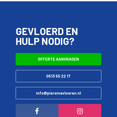
GEVLOERD EN
HULP NODIG?
OFFERTE AANVRAGEN
0513 55 22 17
info@piersmavloeren.nl