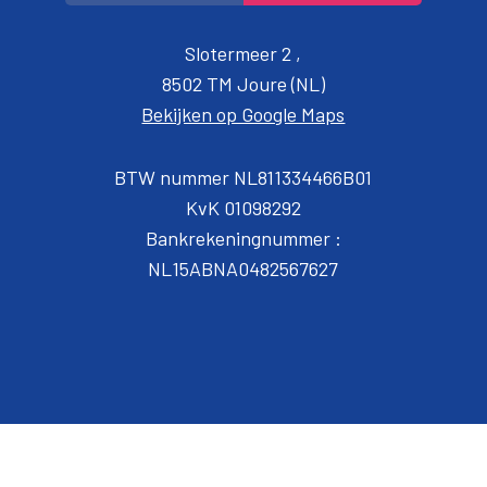
Slotermeer 2 ,
8502 TM Joure (NL)
Bekijken op Google Maps
BTW nummer NL811334466B01
KvK 01098292
Bankrekeningnummer :
NL15ABNA0482567627