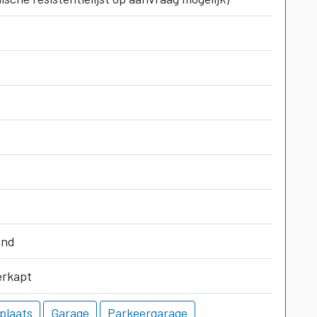
end
erkapt
plaats
Garage
Parkeergarage