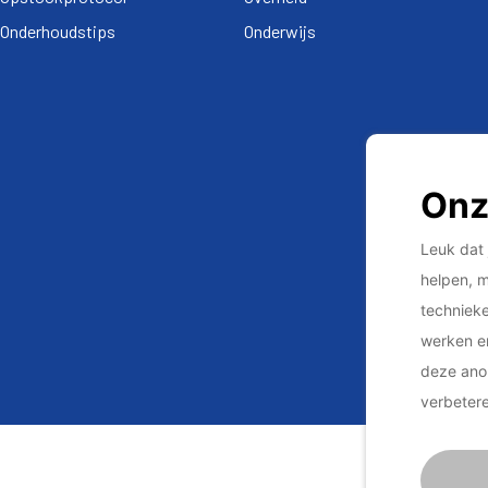
Onderhoudstips
Onderwijs
Onz
Leuk dat 
helpen, m
technieke
werken en
deze ano
verbeter