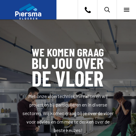
ZOEKEN
VLOEREN
WE KOMEN GRAAG
BRANCHES
BIJ JOU OVER
PROJECTEN
DE VLOER
OVER ONS
Met onze vloertechnieken realiseren wij
CONTACT
projecten bij particulieren en in diverse
sectoren. Wij komen graag bij je over de vloer
WERKEN BIJ
voor advies en om mee te denken over de
beste keuzes!