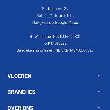
Slotermeer 2 ,
8502 TM Joure (NL)
Bekijken op Google Maps
BTW nummer NL811334466B01
KvK 01098292
Bankrekeningnummer : NL15ABNA0482567627
VLOEREN
Toggle
BRANCHES
Toggle
OVER ONS
Toggle