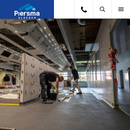
ZOEKEN
VLOEREN
BRANCHES
PROJECTEN
OVER ONS
CONTACT
WERKEN BIJ