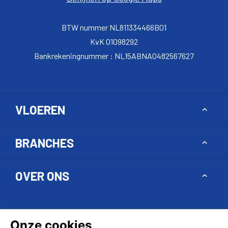
BTW nummer NL811334466B01
KvK 01098292
Bankrekeningnummer : NL15ABNA0482567627
VLOEREN
Toggle
BRANCHES
Toggle
OVER ONS
Toggle
Onze cookies